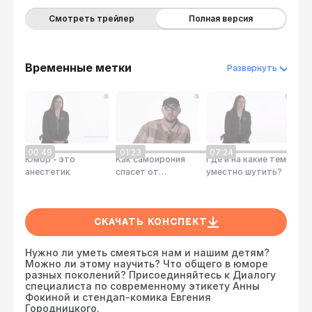
Смотреть трейлер
Полная версия
Временные метки
Развернуть
00:49
01:23
07:24
08
Юмор - это
Как самоирония
Где и на какие темы
Ка
анестетик
спасет от
уместно шутить?
сво
конфликтов?
Скачать конспект
Нужно ли уметь смеяться нам и нашим детям?
Можно ли этому научить? Что общего в юморе
разных поколений? Присоединяйтесь к Диалогу
специалиста по современному этикету Анны
Фокиной и стендап-комика Евгения
Городницкого.