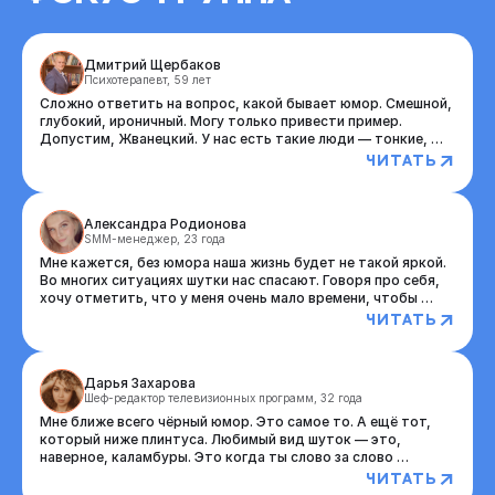
Дмитрий Щербаков
Психотерапевт, 59 лет
Сложно ответить на вопрос, какой бывает юмор. Смешной, 
глубокий, ироничный. Могу только привести пример. 
Допустим, Жванецкий. У нас есть такие люди — тонкие, 
изящные и правда смешные. Когда они смеются над собой, 
Читать
а не над другими людьми. 

Это такое добрый юмор, который не основан на том, что 
какой-то другой человек попал в странную, нелепую 
Александра Родионова
ситуацию, и мы смеёмся над ним. Лучше, если мы иронично 
SMM-менеджер, 23 года
смеёмся сами над собой.

Мне кажется, без юмора наша жизнь будет не такой яркой. 
Во многих ситуациях шутки нас спасают. Говоря про себя, 
хочу отметить, что у меня очень мало времени, чтобы 
смотреть полноценные комедии. 

Читать
Хотя когда на экраны выходит что-то новенькое 
интересненькое, особенно отечественное — а я люблю 
русский юмор, — то я могу сходить в кинотеатр 
Дарья Захарова
похохотать с друзьями и что-нибудь обсудить. 

Шеф-редактор телевизионных программ, 32 года
Зато каждый день я скроллю ленту в VK или других 
социальных сетях и смотрю небольшие вырезки стендапов. 
Мне ближе всего чёрный юмор. Это самое то. А ещё тот, 
Честно, я люблю шутить, но, к сожалению, не так часто 
который ниже плинтуса. Любимый вид шуток — это, 
получается делать это качественно и уместно. Конечно, с 
наверное, каламбуры. Это когда ты слово за слово 
каждым человеком так не получится, в основном я шучу 
Читать