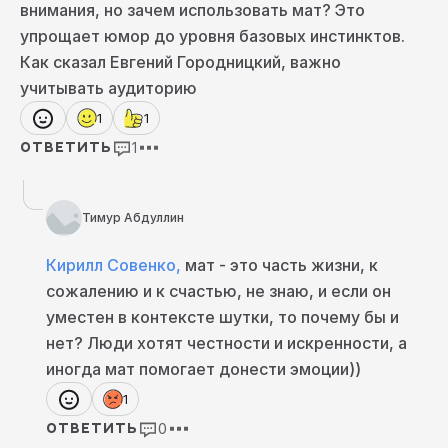
внимания, но зачем использовать мат? Это
прямолинейные шутки. Но они не всегда ниже
пояса.
упрощает юмор до уровня базовых инстинктов.
Вообще, очень интересно, как локализуются в
Как сказал Евгений Городницкий, важно
том числе некие американские тенденции на
учитывать аудиторию
нашей почве. В Америке практически нет
стендап-комиков женщин. А в России это
1
1
отдельный жанр, который набирает
1
ОТВЕТИТЬ
популярность.
Если мы сравним стендап там и здесь, то
более интеллектуально насыщенные шутки
действительно будут именно у нас. Потому
Тимур Абдуллин
что, опять же, контекста больше. У нас
столько всего происходит и настолько разные
Кирилл Совенко
,
мат - это часть жизни, к
люди. Юмор ведь должен охватывать
сожалению и к счастью, не знаю, и если он
узнаваемые ситуации, а этих ситуаций здесь
больше.
уместен в контексте шутки, то почему бы и
У нас больше абсурда, если так можно
нет? Люди хотят честности и искренности, а
выразиться, о котором можно пошутить и в
иногда мат помогает донести эмоции))
том числе преодолеть его через высмеивание
каких-то вещей. Это отличается, но люди не
1
будут шутить на темы, которые неинтересны
0
ОТВЕТИТЬ
публике, это же очевидно. Поэтому
какая