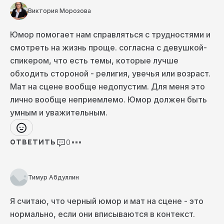
Виктория Морозова
Важно
Понятно, что мы никогда не шутим о возрасте
Юмор помогает нам справляться с трудностями и
или физиологических особенностях. Не
смотреть на жизнь проще. согласна с девушкой-
смеёмся над увечьями или какими-то
особенностями развития. Это будет совсем
спикером, что есть темы, которые лучше
неприемлемо.
обходить стороной - религия, увечья или возраст.
Интересный момент, что
у разных культур —
Мат на сцене вообще недопустим. Для меня это
разная толерантность к этим темам.
Потому
что в России мы можем вполне себе пошутить
лично вообще неприемлемо. Юмор должен быть
о смерти, каких-то катаклизмах. И подобный
умным и уважительным.
чёрный юмор будет восприниматься
относительно спокойнее, чем в какой-то иной
стране.
0
ОТВЕТИТЬ
А французы, например, радостно шутят о
сексе и подкалывают друг друга только так.
Потому что у них гендерно насыщенная
культура, это не считается чем-то постыдным.
Тимур Абдуллин
Россияне более пуритански настроены в этом
смысле: мы скорее о смерти пошутим, нежели
Я считаю, что черный юмор и мат на сцене - это
об отношениях мужчин и женщин.
нормально, если они вписываются в контекст.
То есть здесь это тоже культурно