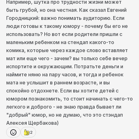
Например, шутка про трудности жизни может
обусловлено. Но однозначно
есть темы, шутя
над которыми, можно попасть в очень
быть грубой, но она честная. Как сказал Евгений
неловкое положение.
Это может закончиться
Городницкий: важно понимать аудиторию. Если
политическим скандалом, концом карьеры или
люди готовы к такому юмору - почему бы его не
отношений. Поэтому с этим нужно быть
осторожным, юмор — это очень острый
использовать? Но вот если родители пришли с
инструмент.
маленьким ребенком на стендап какого-то
Евгений Городницкий
комика, которые через каждое слово вставляет
Нет глобальных различий, просто каждому
смешно своё. Некоторые люди говорят, что у
мат или еще чего - зачем? вы только себе вечер
них совершенно нет чувства юмора. На что я
испортите и окружающим. Потратьте деньги и
отвечаю, что оно точно есть: что-то же
наймите няню на пару часов, и тогда и ребенок
вызывает у них улыбку или смех. Просто
их
мата не услышит в раннем возрасте, и вы
веселят одни вещи, а меня — другие.
спокойно отдохнете. Если вы хотите детей с
юмором познакомить, то стоит начинать с чего-то
легкого и доброго - не знаю правда бывает ли
Важно
"добрый" юмор, но не думаю, что это стэндап
Никакой проблемы в этом нет. Наоборот
Алексея Щербакова)
классно, когда есть разнообразие, когда
каждый может найти что-то своё. Это просто
2
такая обычная вкусовщина — каждому