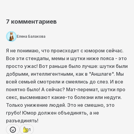
Я говорю: «Представьте, что человек
приходит вечером с работы, жена наливает
суп, они включают свой любимый телевизор.
Им нужны вещи, которые будут понятны. Вот
7
комментариев
на такую аудиторию нужно ориентироваться».
Правильно ли это? Не знаю.
Елена Балакова
Возможно, было бы клёво перестроить на что-
то другое человека, который уже привык к
чему-то конкретному. Потому что здорово,
Я не понимаю, что происходит с юмором сейчас.
когда есть какой-то прогресс. Можно научить
Все эти стендапы, мемы и шутки ниже пояса - это
человека новому юмору. Но, к сожалению,
просто ужас! Вот раньше было лучше: шутки были
пока это невозможно, потому что люди очень
долго привыкают к новому.
добрыми, интеллигентными, как в "Аншлаге". Мы
всей семьей смотрели и смеялись до слез. И все
Интересный факт
понятно было! А сейчас? Мат-перемат, шутки про
Учёные из университета в Западном Онтарио
секс, высмеивают какие-то болезни или недуги.
выделили 4 вида юмора: ассоциативный
(поиск комичного в повседневной жизни),
Только унижение людей. Это не смешно, это
самоирония (умение шутить над собой),
грубо! Юмор должен объединять, а не
агрессивный (шутливые оскорбления
разъединять!
конкретных людей) и саморазрушающий
(шутками человек унижает себя и становится
1
объектом насмешек).