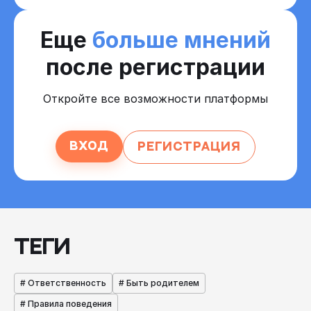
Еще
больше мнений
после регистрации
Откройте все возможности платформы
Вход
Регистрация
Интересный факт
При улыбке у человека задействованы 17
групп мышц, а сильный хохот напрягает более
300 различных мышц: активно работает
диафрагма, лицо, живот и спина, ноги и руки,
ТЕГИ
зрачки глаз.
# Ответственность
# Быть родителем
# Правила поведения