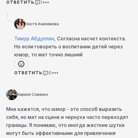
1
ОТВЕТИТЬ
подходит что-то своё.
Настя Анисимова
Интересный факт
Тимур Абдуллин
,
Согласна насчет контекста.
«В уме нечутком не место шуткам».
Но если говорить о воспитании детей через
Уильям Шекспир
юмор, то мат точно лишний
0
ОТВЕТИТЬ
Кирилл Совенко
Анна Фокина
Мне кажется, что юмор - это способ выразить
Я не вполне согласна, что американский
себя, но мат на сцене и чернуха часто переходят
юмор направлен только ниже пояса.
Там
тоже есть очень разные потребители.
границы. Я понимаю, что иногда жесткие шутки
Американская культура — это действительно
могут быть эффективными для привлечения
более низкий контекст, там более