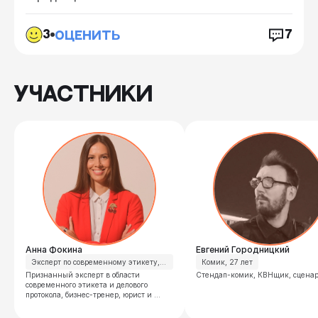
1
3
3
3
7
ОЦЕНИТЬ
УЧАСТНИКИ
Анна
Фокина
Евгений
Городницкий
Эксперт по современному этикету, 
Комик, 27 лет
38 лет
Признанный эксперт в области 
Стендап-комик, КВНщик, сценар
современного этикета и делового 
протокола, бизнес-тренер, юрист и 
магистр права. Она занимает 
должность генерального директора 