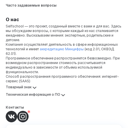
есть человеку нравится и то, и другое.
Часто задаваемые вопросы
Но
иногда нужно просто оценить, какой
перед тобой сидит зритель, чтобы понимать,
О нас
с чего начать.
Ты же сначала его должен
заинтересовать. Может быть такое, что люди
Selfschool — это проект, созданный вместе с вами и для вас. Здесь
мы обсуждаем вопросы, с которыми каждый из нас сталкивается
в зале сидят в дублёнках и шапках.
ежедневно. Высказываем мнения: экспертные, родительские и
Я такое недавно видел, хотя уже от подобного
детские.
отвык. Мы были недавно в Перми, выступали
Компания осуществляет деятельность в сфере информационных
в очень большом дворце культуры. И вот
технологий и имеет
аккредитацию Минцифры
(код 2.01, ОКВЭД
62.01).
люди сидели прямо в верхней одежде.
Программное обеспечение распространяется безвозмездно. При
Выглядели они так, будто сейчас пойдут,
возмездном распространении стоимость рассчитывается
возьмут пиво на розлив, чтобы отдохнуть,
индивидуально в зависимости от объема используемой
рыбу поесть. И ты понимаешь, что нужно их
функциональности.
Способ распространения программного обеспечения: интернет-
сначала расположить к себе теми шутками или
сервис (SAAS)
вещами, которые веселят именно их. А потом
Товарный знак
уже какие-то свои темы подтягивать.
Техническая информация о ПО
Интересный факт
95% россиян считают себя обладателями
Контакты
чувства юмора, а 43% убеждены, что
профессиональные комики и юмористы —
депрессивные люди.