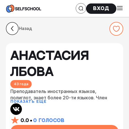
Вход
Назад
АНАСТАСИЯ
ЛБОВА
43 года
Преподаватель иностранных языков,
полиглот, знает более 20-ти языков. Член
ПОКАЗАТЬ ЕЩЕ
Международной ассоциации
Гиперполиглотов, преподаватель 6
иностранных языков со стажем более 20 лет,
0.0
0
ГОЛОСОВ
обладатель международных сертификатов по