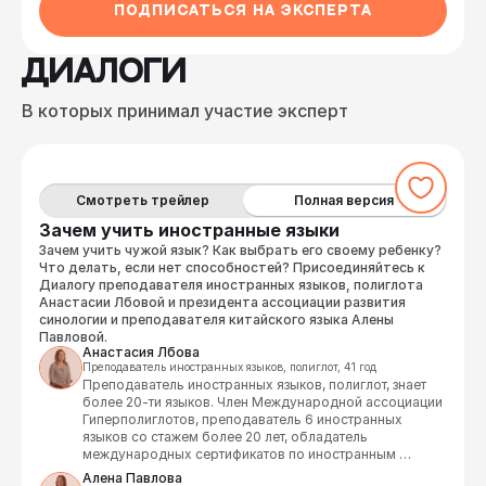
иностранным языкам (DELE, CIPL, PTE).
ПОДПИСАТЬСЯ НА ЭКСПЕРТА
ДИАЛОГИ
В которых принимал участие эксперт
Смотреть трейлер
Полная версия
Зачем учить иностранные языки
Зачем учить чужой язык? Как выбрать его своему ребенку?
Что делать, если нет способностей? Присоединяйтесь к
Диалогу преподавателя иностранных языков, полиглота
Анастасии Лбовой и президента ассоциации развития
синологии и преподавателя китайского языка Алены
Павловой.
Анастасия Лбова
Преподаватель иностранных языков, полиглот, 41 год
Преподаватель иностранных языков, полиглот, знает 
более 20-ти языков. Член Международной ассоциации 
Гиперполиглотов, преподаватель 6 иностранных 
языков со стажем более 20 лет, обладатель 
международных сертификатов по иностранным 
языкам (DELE, CIPL, PTE).
Алена Павлова