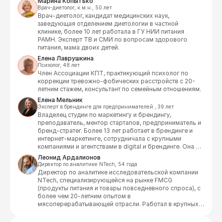
Марина Копытько
коммуникаций в РИА Новости с 2012 года. Автор 
Врач-диетолог, к.м.н., 50 лет
программ и тренингов по визуальному мышлению, 
Врач-диетолог, кандидат медицинских наук, 
режиссуре коммуникаций, публичным выступлениям и 
заведующая отделением диетологии в частной 
самопрезентации.
клинике, более 10 лет работала в ГУ НИИ питания 
РАМН. Эксперт ТВ и СМИ по вопросам здорового 
питания, мама двоих детей.
Елена Лаврушкина
Психолог, 48 лет
Член Ассоциации КПТ, практикующий психолог по 
коррекции тревожно-фобических расстройств с 20-
летним стажем, консультант по семейным отношениям.
Елена Мельник
Эксперт в брендинге для предпринимателей , 39 лет
Владелец студии по маркетингу и брендингу, 
преподаватель, ментор стартапов, предприниматель и 
бренд-стратег. Более 13 лет работает в брендинге и 
интернет‑маркетинге, сотрудничала с крупными 
компаниями и агентствами в digital и брендинге. Она 
была руководителем и разработчиком проекта Brand 
Леонид Ардалионов
Hub by Depot — онлайн‑сервиса по созданию 
Директор по аналитике NTech, 54 года
брендов, который предлагал цифровую модель заказа 
Директор по аналитике исследовательской компании 
брендинговых услуг для бизнеса.
NTech, специализирующейся на рынке FMCG 
(продукты питания и товары повседневного спроса), с 
более чем 20-летним опытом в 
мясоперерабатывающей отрасли. Работал в крупных 
компаниях вроде ПРОДО и Останкинского 
мясокомбината на позициях руководителя 