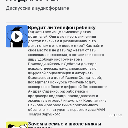
центр «Артек». 2011 - 2012 Проректор 
исследователь НИУ ВШЭ; председ
Дискуссии в аудиоформате
Национального исследовательского 
Экспертно-стратегического совета
университета «Высшая школа 
научный руководитель 
экономики». 2010 - 2011 заместитель 
Благотворительного фонда «Вклад
губернатора Тверской области. Отец 
будущее», доктор психологически
наук, заслуженный профессор 
Вредит ли телефон ребенку
Московского государственного 
университета, академик Российс
Гаджеты все чаще заменяют детям
академии образования, вице-
родителей. Они дают неограниченный
президент Российского 
доступ к знаниям и развлечениям. Что
психологического общества, 
делать нам в этом новом мире? Как найти
заслуженный работник высшей 
свое место и не дать гаджетам стать
РФ, лауреат премии Правительст
хозяевами положения, а оставить их всего
в области образования. Награжде
лишь удобным инструментом?
орденом Дружбы, медалью К.Д. 
Ушинского и медалью Л.С. Выготс
Присоединяйтесь к Дебатам доктора
профессор года — 2018 в номина
психологических наук, специалиста по
«Психологические науки».
цифровой социализации и интернет-
безопасности детей Галины Солдатовой,
победителя конкурса «Учитель года»,
эксперта в области цифровой безопасности
Андрея Сиденко, разработчика и
продюсера видеоигр, преподавателя и
эксперта в игровой индустрии Константина
Сахнова и разработчика программного
обеспечения, студента первого курса МАИ
Тимура Заруцкого.
00:40:53
Зачем в семье и школе нужны