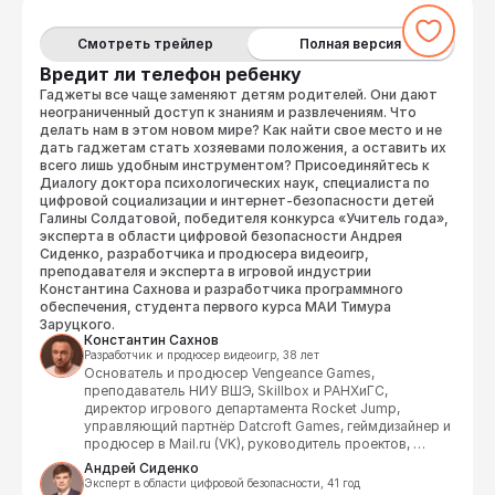
экономического департамента, директора по 
маркетингу и директора по развитию. Внедрял 
Смотреть трейлер
Полная версия
системы взаимодействия с дистрибьюторами, 
управления мерчендайзерами, проекты SAP и 
Вредит ли телефон ребенку
Меркурий, проводил исследования рынка. Один из 
Гаджеты все чаще заменяют детям родителей. Они дают
создателей торговой марки «Папа может».
неограниченный доступ к знаниям и развлечениям. Что
делать нам в этом новом мире? Как найти свое место и не
дать гаджетам стать хозяевами положения, а оставить их
всего лишь удобным инструментом? Присоединяйтесь к
Диалогу доктора психологических наук, специалиста по
цифровой социализации и интернет-безопасности детей
Галины Солдатовой, победителя конкурса «Учитель года»,
эксперта в области цифровой безопасности Андрея
Сиденко, разработчика и продюсера видеоигр,
преподавателя и эксперта в игровой индустрии
Константина Сахнова и разработчика программного
обеспечения, студента первого курса МАИ Тимура
Заруцкого.
Константин Сахнов
Разработчик и продюсер видеоигр, 38 лет
Основатель и продюсер Vengeance Games, 
преподаватель НИУ ВШЭ, Skillbox и РАНХиГС, 
директор игрового департамента Rocket Jump, 
управляющий партнёр Datcroft Games, геймдизайнер и 
продюсер в Mail.ru (VK), руководитель проектов, 
эксперт инвестиционного фонда «Сколково», научный 
Андрей Сиденко
руководитель программы «Менеджмент игровых 
Эксперт в области цифровой безопасности, 41 год