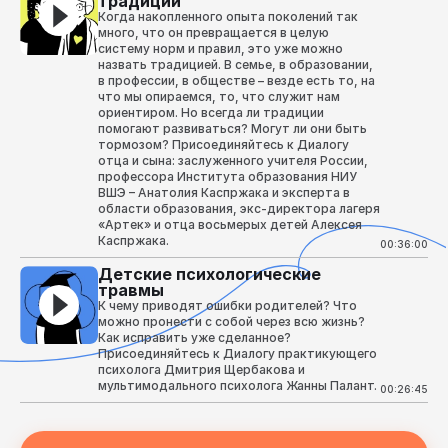
традиции
Когда накопленного опыта поколений так
много, что он превращается в целую
систему норм и правил, это уже можно
назвать традицией. В семье, в образовании,
в профессии, в обществе – везде есть то, на
что мы опираемся, то, что служит нам
ориентиром. Но всегда ли традиции
помогают развиваться? Могут ли они быть
тормозом? Присоединяйтесь к Диалогу
отца и сына: заслуженного учителя России,
профессора Института образования НИУ
ВШЭ – Анатолия Каспржака и эксперта в
области образования, экс-директора лагеря
«Артек» и отца восьмерых детей Алексея
Каспржака.
00:36:00
Детские психологические
травмы
К чему приводят ошибки родителей? Что
можно пронести с собой через всю жизнь?
Как исправить уже сделанное?
Присоединяйтесь к Диалогу практикующего
психолога Дмитрия Щербакова и
мультимодального психолога Жанны Палант.
00:26:45