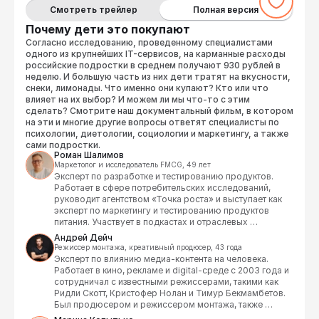
Смотреть трейлер
Полная версия
Почему дети это покупают
Согласно исследованию, проведенному специалистами
одного из крупнейших IT-сервисов, на карманные расходы
российские подростки в среднем получают 930 рублей в
неделю. И большую часть из них дети тратят на вкусности,
снеки, лимонады. Что именно они купают? Кто или что
влияет на их выбор? И можем ли мы что-то с этим
сделать? Смотрите наш документальный фильм, в котором
на эти и многие другие вопросы ответят специалисты по
психологии, диетологии, социологии и маркетингу, а также
сами подростки.
Роман Шалимов
Маркетолог и исследователь FMCG, 49 лет
Эксперт по разработке и тестированию продуктов. 
Работает в сфере потребительских исследований, 
руководит агентством «Точка роста» и выступает как 
эксперт по маркетингу и тестированию продуктов 
питания. Участвует в подкастах и отраслевых 
конференциях, рассказывая о маркетинге в рознице и 
Андрей Дейч
потребительском поведении. Отец 2-х детей.
Режиссер монтажа, креативный продюсер, 43 года
Эксперт по влиянию медиа-контента на человека.  
Работает в кино, рекламе и digital-среде с 2003 года и 
сотрудничал с известными режиссерами, такими как 
Ридли Скотт, Кристофер Нолан и Тимур Бекмамбетов. 
Был продюсером и режиссером монтажа, также 
руководил направлением digital marketing и 