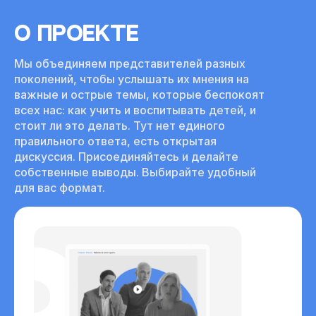
Автор многочисленных монографий и учебных 
пособий по психологии межэтнических отношений, 
О ПРОЕКТЕ
толерантности, цифровой социализации, интернет-
безопасности детей и подростков.
Мы объединяем представителей разных
поколений, чтобы услышать их мнения на
важные и острые темы, которые беспокоят
всех нас: как учить и воспитывать детей, и
стоит ли это делать. Тут нет единого
правильного ответа, есть открытая
дискуссия. Присоединяйтесь и делайте
собственные выводы. Выбирайте удобный
для вас формат.