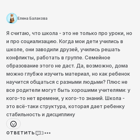
тонкостей. Хочется одно назвать чёрным,
другое белым. Всё, конечно, не так просто.
Например, часто в онлайне дети видят
образцы прекрасных педагогов.
Елена Балакова
Другая проблема состоит в том, что
в
онлайне, даже в настоящем прямом эфире,
Я считаю, что школа - это не только про уроки, но
довольно трудно получить обратную связь
.
и про социализацию. Когда мои дети учились в
Ведь есть даже это замечательное
школе, они заводили друзей, учились решать
лингвистическое различие: в вузе —
преподаватель, в школе — учитель.
конфликты, работать в группе. Семейное
Вопрос не в том, чтобы рассказать что-то.
образование этого не даст. Да, возможно, дома
Вопрос в том, чтобы научить.
А это и
можно глубже изучить материал, но как ребенок
собственные попытки ребёнка, и обратная
связь. Сколько я вспоминаю самого себя во
научится общаться с разными людьми? Плюс не
время учёбы и вижу нынешнюю
все родители могут быть хорошими учителями: у
математическую школу.
кого-то нет времени, у кого-то знаний. Школа -
Это всегда дети, решающие задачи, пишущие,
это всё-таки структура, которая дает ребенку
говорящие косноязычно. И бесконечно их
поправляющие, корректирующие учителя.
стабильность и дисциплину
Потому что вопрос вообще не в том, чтобы
что-то выучить или записать в удобном виде.
Кажется, даже гораздо более важный момент
3
ОТВЕТИТЬ
связан с тем, что
специализированные школы