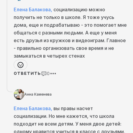
Елена Балакова
,
социализацию можно
Важно
получить не только в школе. Я тоже учусь
Я смотрю на моих друзей, у которых дети
дома, еще и подрабатываю - это помогает мне
ходят в школу. Практически все из них делают
общаться с разными людьми. А еще у меня
домашку вместе с ними. Статистика это
есть друзья из кружков и видеоиграм. Главное
подтверждает.
Второй момент заключается в том, что
в
- правильно организовать свое время и не
начальной школе дети достаточно рано
замыкаться в четырех стенах
заканчивают.
У многих уроки длятся до 12-13
часов. Дальше ребёнок может остаться на
продлёнке. Но в Москве с этим огромная
0
ОТВЕТИТЬ
проблема.
У меня подруга живёт в Переделкино. У них
школа на 3000 мест. А продлёночных мест,
если я не ошибаюсь, всего 60. И половину из
Анна Каменева
них занимают дети сотрудников. То есть
оставлять ребёнка после уроков в школе
Елена Балакова
,
вы правы насчет
достаточно проблематично.
социализации. Но мне кажется, что школа
Значит, ребёнка должен кто-то забирать.
Кто-
подходит не всем детям. У меня двое детей:
то должен водить его по кружкам, а потом
делать с ним уроки.
Поэтому многие
одному нравится учиться в классе с друзьями,