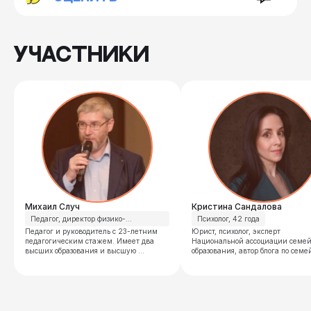
УЧАСТНИКИ
Михаил
Случ
Кристина
Сандалова
Педагог, директор физико-
Психолог, 42 года
математического лицея «Вторая 
Педагог и руководитель с 23-летним 
Юрист, психолог, эксперт 
школа», 61 год
педагогическим стажем. Имеет два 
Национальной ассоциации семей
высших образования и высшую 
образования, автор блога по семе
квалификационную категорию как 
образованию, мама двух детей на
учитель и руководитель. Обладатель 
семейном обучении. Организатор
званий «Учитель года, г. Москва» и 
онлайн-школы «Расправь крылья»
«Учитель года России».

соорганизатор семейной офлайн-
С 2015 по 2017 гг. являлся 
школы «Зеленая лампа», 
заместителем руководителя 
международного конгресса «Ново