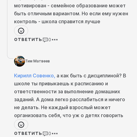
продолжалось из года в год. Уже в классе 6-м
мотивирован - семейное образование может
стало понятно, что он, скорее всего,
быть отличным вариантом. Но если ему нужен
останется на домашнем обучении. Так оно и
контроль - школа справится лучше
сложилось.
До 11-го класса он учился вне
школы.
0
ОТВЕТИТЬ
Интересный факт
В России семейное и домашнее образование
получают около 90 000 детей.
Тим Матвеев
Кирилл Совенко
,
а как быть с дисциплиной? В
школе ты привыкаешь к расписанию и
ответственности за выполнение домашних
заданий. А дома легко расслабиться и ничего
не делать. Не каждый взрослый может
Плюсы и минусы
организовать себя, что уж о детях говорить
Михаил Случ
Я немножко боюсь в эту область серьёзно
влезать, потому что в ней есть много
0
ОТВЕТИТЬ