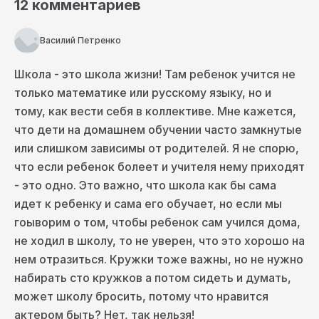
восприняла это с большим скепсисом.
12
комментариев
Подумала: «Господи, это какие-то странные
родители.
Мама не может оторвать ребёнка
Василий Петренко
от юбки.
Это, наверное, асоциальные люди.
Дети сидят в четырёх стенах, ни с кем не
общаются».
Школа - это школа жизни! Там ребенок учится не
В общем, вся та мифология, которая связана с
только математике или русскому языку, но и
семейным образованием, сразу же возникла у
тому, как вести себя в коллективе. Мне кажется,
меня в голове. Но потом я познакомилась с
что дети на домашнем обучении часто замкнутые
человеком, которого зовут Игорь Моисеевич
Чапковский. Он очень известен среди людей,
или слишком зависимы от родителей. Я не спорю,
которые практикуют семейное образование.
что если ребенок болеет и учителя нему приходят
Ещё в 80-е годы Игорь Моисеевич забрал
- это одно. Это важно, что школа как бы сама
своих детей на семейное обучение. У него их
четверо. Он — физик, супруга — математик.
идет к ребенку и сама его обучает, но если мы
Они жили в Академгородке. В те советские
гоыворим о том, чтобы ребенок сам учился дома,
времена семейного образования вообще-то
не ходил в школу, то не уверен, что это хорошо на
ещё не было.
Но им удалось договориться.
Они всё-таки
нем отразиться. Кружки тоже важны, но не нужно
забрали детей и увидели невероятные
набирать сто кружков а потом сидеть и думать,
результаты: и в академическом, и в
может школу бросить, потому что нравится
психологическом плане.
Так их дети и
актером быть? Нет, так нельзя!
остались на семейном образовании. Сейчас