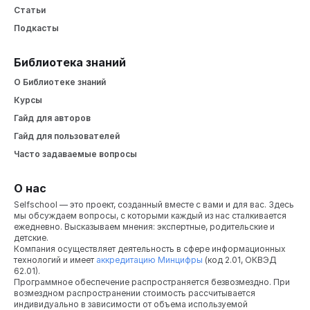
индивидуальное обучение.
В школе 25-30
Статьи
детей в классе. Многие родители говорят, что,
когда ребёнок приходит домой, им
Подкасты
приходится с ним делать уроки. Часто дети
вообще ничего не знают. Нужно объяснять
Библиотека знаний
материал заново.
О Библиотеке знаний
На семейном образовании мы тоже объясняем
этот материал, но тут есть ключевой нюанс. В
Курсы
школе мы обязаны объяснять именно в том
Гайд для авторов
темпе и по тем учебникам, которые задал
Гайд для пользователей
учитель.
Нет у ребёнка настроения, болеет
он или устал — никого не интересует.
Часто задаваемые вопросы
О нас
Selfschool — это проект, созданный вместе с вами и для вас. Здесь
мы обсуждаем вопросы, с которыми каждый из нас сталкивается
Важно
ежедневно. Высказываем мнения: экспертные, родительские и
В школе такая система, что вынь да положь —
детские.
ты должен сделать домашнее задание. Не
Компания осуществляет деятельность в сфере информационных
важно, понимает ли ребёнок тему именно в
технологий и имеет
аккредитацию Минцифры
(код 2.01, ОКВЭД
62.01).
таком ключе или нет. Нужно сделать. Иначе —
Программное обеспечение распространяется безвозмездно. При
двойка.
возмездном распространении стоимость рассчитывается
На семейном образовании мы одну и ту же
индивидуально в зависимости от объема используемой