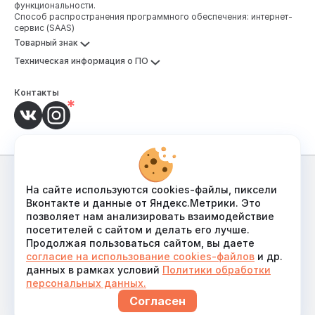
тему можем подать совершенно по-разному.
функциональности.
Способ распространения программного обеспечения: интернет-
Можем использовать разные книги, пособия,
сервис (SAAS)
видеоуроки, какие-то семейные классы,
Товарный знак
группы — всё что угодно. Здесь очень
большой разброс.
Техническая информация о ПО
Интересный факт
Контакты
«В основу воспитания должна быть положена
личная деятельность ученика, а всё искусство
воспитателя должно сводиться только к тому,
чтобы направлять и регулировать эту
деятельность».
Лев Выготский
вам понравится:
Политика обработки персональных данных
На сайте используются cookies-файлы, пиксели
Дистанционное 
Вконтакте и данные от Яндекс.Метрики. Это
Согласие на обработку персональных данных
обучение: польза или 
позволяет нам анализировать взаимодействие
Пользовательское соглашение
посетителей с сайтом и делать его лучше.
вред
Продолжая пользоваться сайтом, вы даете
Согласие на использование cookies-файлов
согласие на использование cookies-файлов
и др.
© ООО «Парта», 2021-
2026
00:33:31
info@selfschool.ru
данных в рамках условий
Политики обработки
персональных данных.
Согласен
Михаил Случ