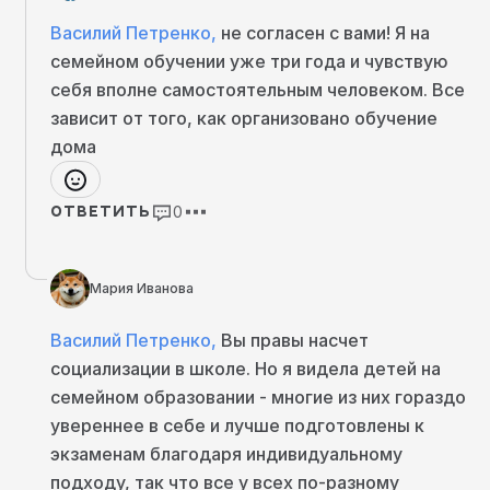
нескольких секциях, которые ему очень
нравились. Это были шахматы. Он их любит до
Василий Петренко
,
не согласен с вами! Я на
сих пор. Там был спорт. Им он тоже до сих
семейном обучении уже три года и чувствую
пор серьёзно занимается. Была театралка.
себя вполне самостоятельным человеком. Все
Плюс он ещё играл на музыкальном
инструменте.
зависит от того, как организовано обучение
Когда уже подходил период школы
, я
дома
понимала, что совмещать все четыре кружка в
разных локациях с ежедневным посещением
школы будет просто немилосердно по
0
ОТВЕТИТЬ
отношению к ребёнку. Потому что ни
свободного времени, ни времени поиграть
или погулять с друзьями у него просто не
Мария Иванова
будет.
Я ему говорю: «Гриша, ты можешь отказаться
от двух кружков. Выбери, что тебе больше
Василий Петренко
,
Вы правы насчет
нравится». Но он протестовал, потому что до
социализации в школе. Но я видела детей на
этих кружков мы очень много всего
семейном образовании - многие из них гораздо
перепробовали. И здесь у него наконец
случилась эта любовь.
увереннее в себе и лучше подготовлены к
Здесь у него были друзья, любимые
экзаменам благодаря индивидуальному
преподаватели. Ему нравились эти предметы.
подходу, так что все у всех по-разному
И он не хотел отказываться. Плюс
у него есть